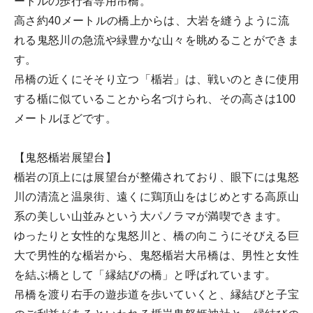
ートルの歩行者専用吊橋。
高さ約40メートルの橋上からは、大岩を縫うように流
れる鬼怒川の急流や緑豊かな山々を眺めることができま
す。
吊橋の近くにそそり立つ「楯岩」は、戦いのときに使用
する楯に似ていることから名づけられ、その高さは100
メートルほどです。
【鬼怒楯岩展望台】
楯岩の頂上には展望台が整備されており、眼下には鬼怒
川の清流と温泉街、遠くに鶏頂山をはじめとする高原山
系の美しい山並みという大パノラマが満喫できます。
ゆったりと女性的な鬼怒川と、橋の向こうにそびえる巨
大で男性的な楯岩から、鬼怒楯岩大吊橋は、男性と女性
を結ぶ橋として「縁結びの橋」と呼ばれています。
吊橋を渡り右手の遊歩道を歩いていくと、縁結びと子宝