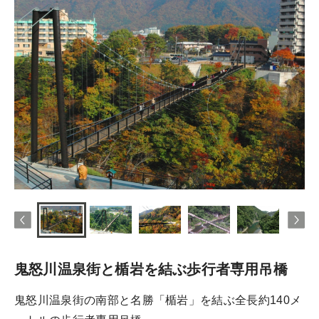
鬼怒川温泉街と楯岩を結ぶ歩行者専用吊橋
鬼怒川温泉街の南部と名勝「楯岩」を結ぶ全長約140メ