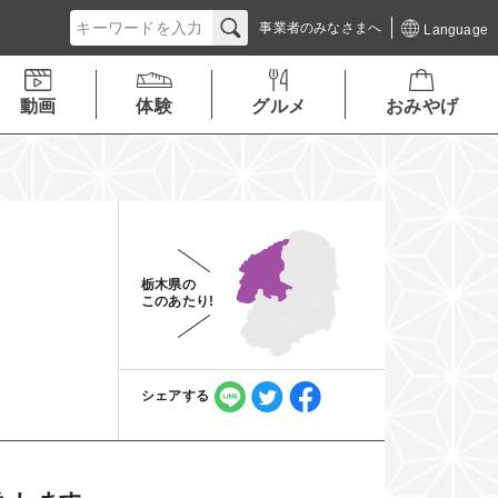
事業者の
みなさまへ
Language
動画
体験
グルメ
おみやげ
栃木県の
このあたり!
シェアする