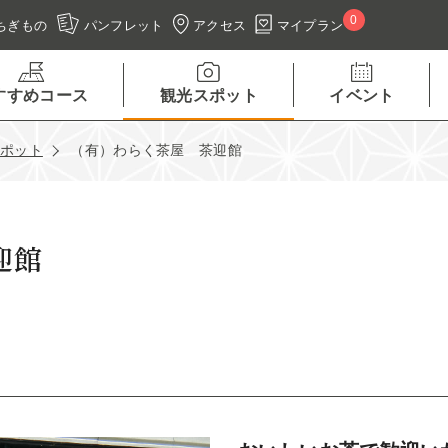
0
アクセス
マイプラン
ちぎもの
パンフレット
すすめコース
観光スポット
イベント
スポット
（有）わらく茶屋 茶迎館
迎館