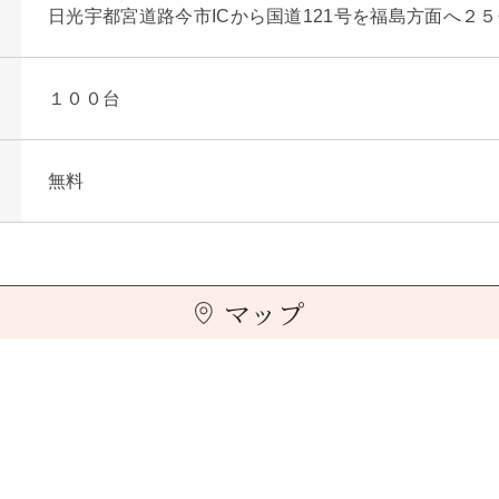
日光宇都宮道路今市ICから国道121号を福島方面へ２５
１００台
無料
マップ