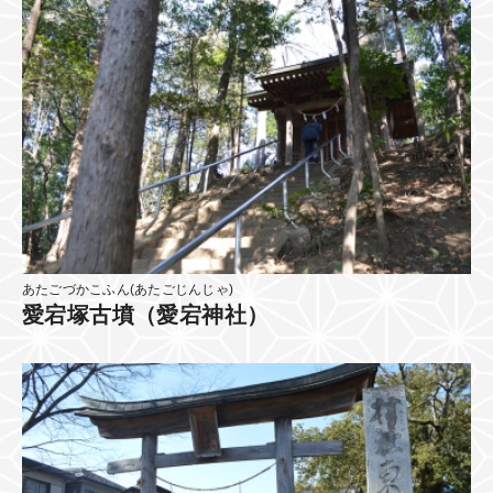
あたごづかこふん(あたごじんじゃ)
愛宕塚古墳（愛宕神社）