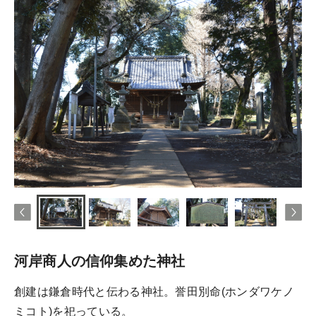
河岸商人の信仰集めた神社
創建は鎌倉時代と伝わる神社。誉田別命(ホンダワケノ
ミコト)を祀っている。