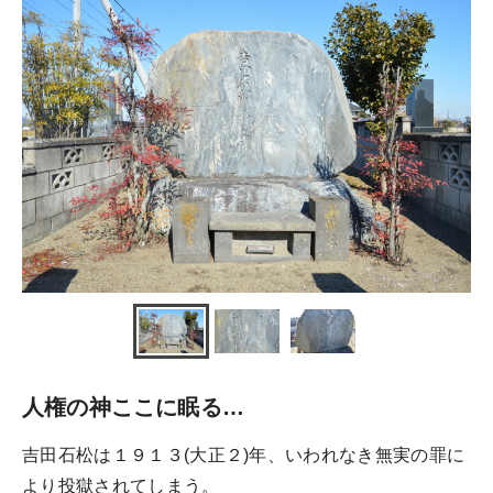
人権の神ここに眠る…
吉田石松は１９１３(大正２)年、いわれなき無実の罪に
より投獄されてしまう。