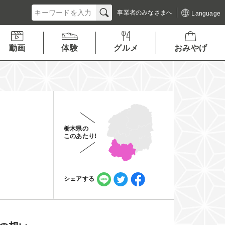
事業者の
みなさまへ
Language
動画
体験
グルメ
おみやげ
栃木県の
このあたり!
シェアする