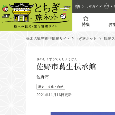
とちぎガイド
と
特集
お
栃木の観光旅行情報サイト とちぎ旅ネット
観光
さのしくずうでんしょうかん
佐野市葛生伝承館
佐野市
歴史・文化・自然
2021年11月16日更新