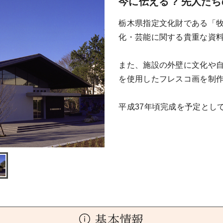
今に伝える ? 先人た
栃木県指定文化財である「
化・芸能に関する貴重な資
また、施設の外壁に文化や
を使用したフレスコ画を制
平成37年頃完成を予定とし
基本情報