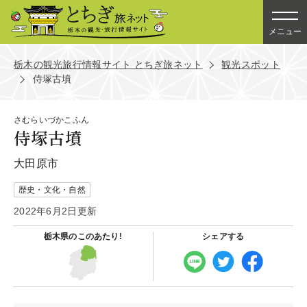
メニュー
栃木の観光旅行情報サイト とちぎ旅ネット
観光スポット
侍塚古墳
さむらいづかこふん
侍塚古墳
大田原市
歴史・文化・自然
2022年6月2日更新
栃木県の
このあたり!
シェアする