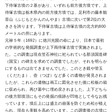
下侍塚古墳の２基があり、いずれも前方後方墳です。上
侍塚古墳は栃木県内の前方後方墳では、足利市の藤本観
音山（ふじもとかんのんやま）古墳に次いで第2位の大
きさを誇ります。下侍塚古墳は上侍塚古墳の北方約800
メートルの所にあります。
元禄５年（1692）に徳川光圀の命により、日本で最初
の学術的な発掘調査が上下両侍塚古墳で実施されまし
た。この調査は現在笠石神社に祀られている那須国造碑
（国宝）の碑主を求めての調査でしたが、それを明らか
にするものは出てきませんでした。このとき鏡や管玉
（くだたま）、壺（つぼ）など多くの遺物が発見されま
したが、これらの遺物は画工に図化させた後に松板の箱
に収められ、再び墓中に埋め戻されました。上下どちら
の後方部墳頂にもその発掘の痕跡が凹地として今なお残
っています。墳丘上には盛土の崩落を防ぐため松が植え
られ、現在も美観を高めています。この調査後の古墳に