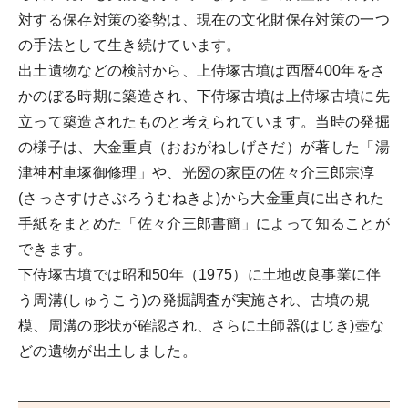
対する保存対策の姿勢は、現在の文化財保存対策の一つ
の手法として生き続けています。
出土遺物などの検討から、上侍塚古墳は西暦400年をさ
かのぼる時期に築造され、下侍塚古墳は上侍塚古墳に先
立って築造されたものと考えられています。当時の発掘
の様子は、大金重貞（おおがねしげさだ）が著した「湯
津神村車塚御修理」や、光圀の家臣の佐々介三郎宗淳
(さっさすけさぶろうむねきよ)から大金重貞に出された
手紙をまとめた「佐々介三郎書簡」によって知ることが
できます。
下侍塚古墳では昭和50年（1975）に土地改良事業に伴
う周溝(しゅうこう)の発掘調査が実施され、古墳の規
模、周溝の形状が確認され、さらに土師器(はじき)壺な
どの遺物が出土しました。