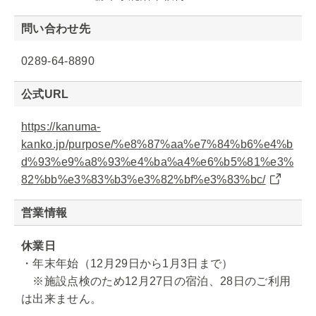
問い合わせ先
0289-64-8890
公式URL
https://kanuma-
kanko.jp/purpose/%e8%87%aa%e7%84%b6%e4%b
d%93%e9%a8%93%e4%ba%a4%e6%b5%81%e3%
82%bb%e3%83%b3%e3%82%bf%e3%83%bc/
営業情報
休業日
・年末年始（12月29日から1月3日まで）
※施設点検のため12月27日の宿泊、28日のご利用
は出来ません。