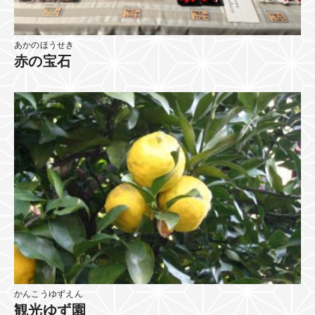
あかのほうせき
赤の宝石
かんこうゆずえん
観光ゆず園