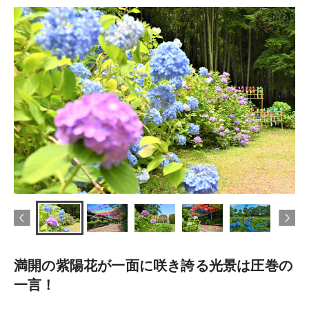
満開の紫陽花が一面に咲き誇る光景は圧巻の
一言！