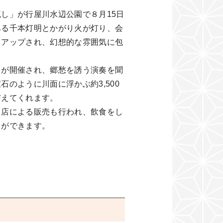
し」が行屋川水辺公園で８月15日
ある千本灯明とかがり火が灯り、会
トアップされ、幻想的な雰囲気に包
トが開催され、郷愁を誘う演奏を聞
石のように川面に浮かぶ約3,500
与えてくれます。
出店による販売も行われ、飲食をし
とができます。