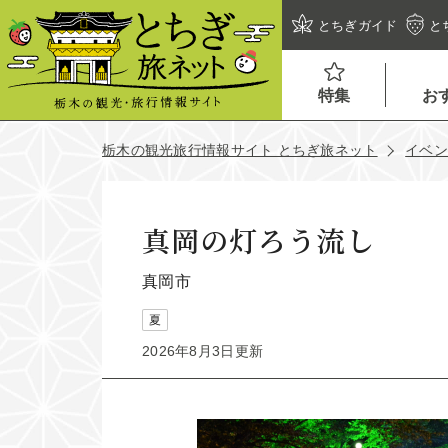
とちぎガイド
と
特集
お
栃木の観光旅行情報サイト とちぎ旅ネット
イベ
真岡の灯ろう流し
真岡市
夏
2026年8月3日更新