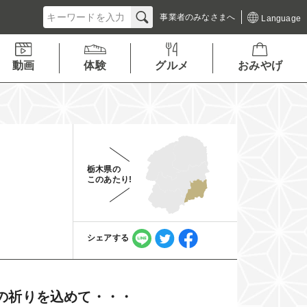
事業者の
みなさまへ
Language
動画
体験
グルメ
おみやげ
栃木県の
このあたり!
シェアする
の祈りを込めて・・・