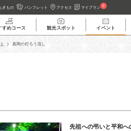
0
アクセス
マイプラン
ちぎもの
パンフレット
すすめコース
観光スポット
イベント
ント
真岡の灯ろう流し
先祖への弔いと平和へ