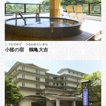
こづちのやど つるかめだいきち
小槌の宿 鶴亀大吉