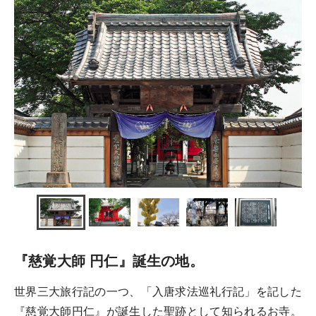
『慈覚大師 円仁』誕生の地。
世界三大旅行記の一つ、「入唐求法巡礼行記」を記した
『慈覚大師円仁』が誕生した聖跡として知られるお寺。