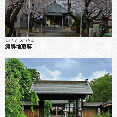
なわときじぞうそん
縄解地蔵尊