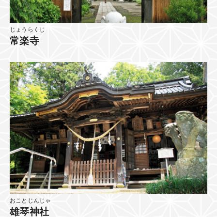
じょうらくじ
常楽寺
おことじんじゃ
雄琴神社