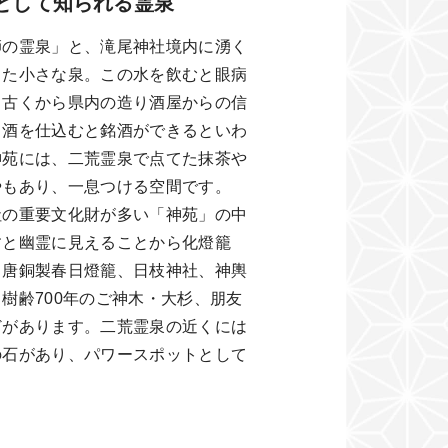
として知られる霊泉
師の霊泉」と、滝尾神社境内に湧く
った小さな泉。この水を飲むと眼病
、古くから県内の造り酒屋からの信
り酒を仕込むと銘酒ができるといわ
神苑には、二荒霊泉で点てた抹茶や
やもあり、一息つける空間です。
社の重要文化財が多い「神苑」の中
すと幽霊に見えることから化燈籠
る唐銅製春日燈籠、日枝神社、神輿
樹齢700年のご神木・大杉、朋友
どがあります。二荒霊泉の近くには
の石があり、パワースポットとして