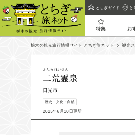
とちぎガイド
と
特集
お
栃木の観光旅行情報サイト とちぎ旅ネット
観光
ふたられいせん
二荒霊泉
日光市
歴史・文化・自然
2025年6月10日更新