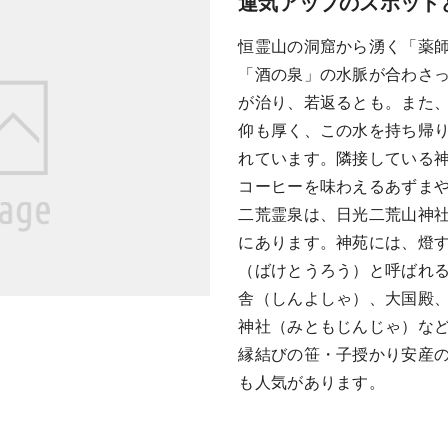
運気アップのスポット
恒霊山の洞窟から湧く「薬
「酒の泉」の水脈が合わさ
が治り、若返るとも。また
仰も厚く、この水を持ち帰
れています。隣接している
コーヒーを味わえるあずま
二荒霊泉は、日光二荒山神
にあります。神苑には、燈
（ばけとうろう）と呼ばれ
舎（しんよしゃ）、大国殿、
神社（みともじんじゃ）な
縁結びの笹・子授かり安産
も人気があります。