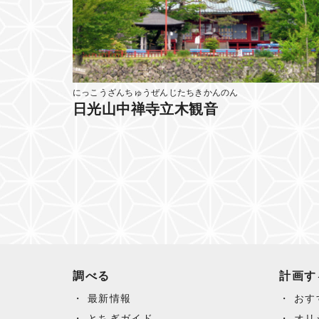
にっこうざんちゅうぜんじたちきかんのん
日光山中禅寺立木観音
調べる
計画す
最新情報
おす
とちぎガイド
オリ