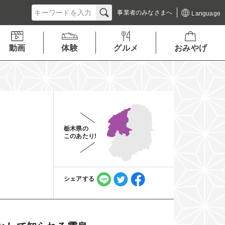
事業者の
みなさまへ
Language
動画
体験
グルメ
おみやげ
栃木県の
このあたり!
シェアする