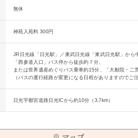
無休
神苑入苑料 300円
JR日光線「日光駅」／東武日光線「東武日光駅」から
「西参道入口」バス停から徒歩約７分、
または世界遺産めぐりバス乗車約15分、「大猷院・二
（バスの運行経路が変更になる日程がありますのでご
日光宇都宮道路日光ICから約10分（3.7km）
マップ