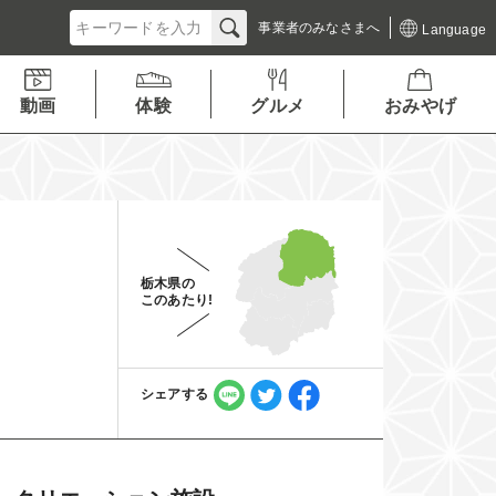
事業者の
みなさまへ
Language
動画
体験
グルメ
おみやげ
栃木県の
このあたり!
シェアする