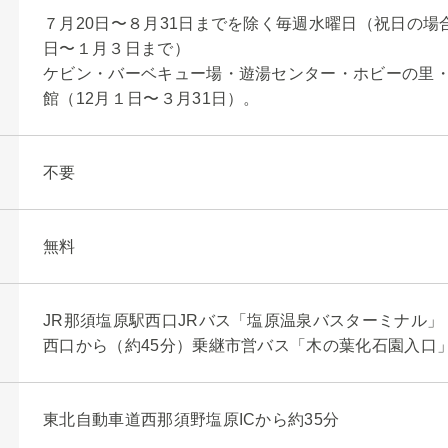
７月20日〜８月31日までを除く毎週水曜日（祝日の場合
日〜１月３日まで）
ケビン・バーベキュー場・遊湯センター・ホビーの里
館（12月１日〜３月31日）。
不要
無料
JR那須塩原駅西口JRバス「塩原温泉バスターミナル」
西口から（約45分）乗継市営バス「木の葉化石園入口」(
東北自動車道西那須野塩原ICから約35分