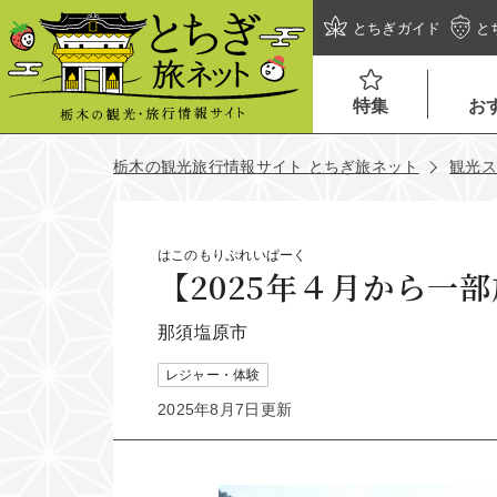
とちぎガイド
と
特集
お
栃木の観光旅行情報サイト とちぎ旅ネット
観光
はこのもりぷれいぱーく
【2025年４月から一
那須塩原市
レジャー・体験
2025年8月7日更新