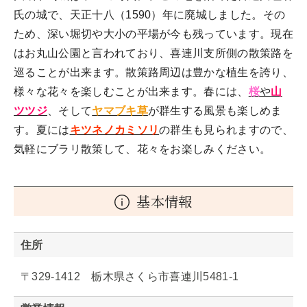
氏の城で、天正十八（1590）年に廃城しました。その
ため、深い堀切や大小の平場が今も残っています。現在
はお丸山公園と言われており、喜連川支所側の散策路を
巡ることが出来ます。散策路周辺は豊かな植生を誇り、
様々な花々を楽しむことが出来ます。春には、
桜
や
山
ツツジ
、そして
ヤマブキ草
が群生する風景も楽しめま
す。夏には
キツネノカミソリ
の群生も見られますので、
気軽にブラリ散策して、花々をお楽しみください。
基本情報
住所
〒329-1412 栃木県さくら市喜連川5481-1