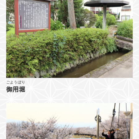
ごようぼり
御用堀