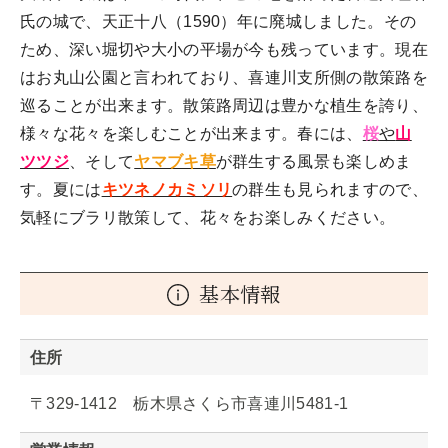
氏の城で、天正十八（1590）年に廃城しました。その
ため、深い堀切や大小の平場が今も残っています。現在
はお丸山公園と言われており、喜連川支所側の散策路を
巡ることが出来ます。散策路周辺は豊かな植生を誇り、
様々な花々を楽しむことが出来ます。春には、
桜
や
山
ツツジ
、そして
ヤマブキ草
が群生する風景も楽しめま
す。夏には
キツネノカミソリ
の群生も見られますので、
気軽にブラリ散策して、花々をお楽しみください。
基本情報
住所
〒329-1412 栃木県さくら市喜連川5481-1