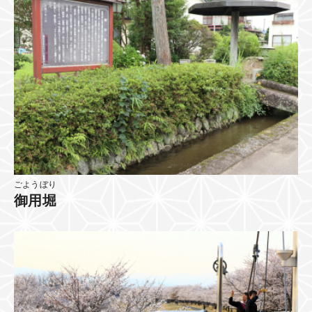
ごようぼり
御用堀