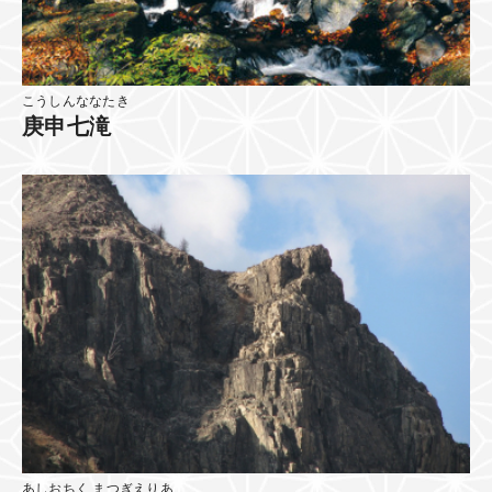
こうしんななたき
庚申七滝
あしおちく まつぎえりあ