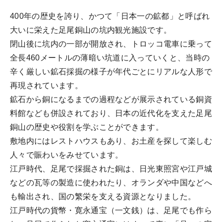
400年の歴史を誇り、かつて「日本一の鉱都」と呼ばれ
大いに栄えた足尾銅山の坑内観光施設です。
閉山後に坑内の一部が開放され、トロッコ電車に乗って
全長460メートルの薄暗い坑道に入っていくと、当時の
辛く厳しい鉱石採掘の様子が年代ごとにリアルな人形で
再現されています。
鉱石から銅になるまでの過程などが展示されている銅資
料館なども併設されており、日本の近代化を支えた足尾
銅山の歴史や役割を学ぶことができます。
敷地内にはレストハウスもあり、お土産を探して楽しむ
人々で賑わいをみせています。
江戸時代、足尾で採掘された銅は、日光東照宮や江戸城
などの瓦等の製造に使われたり、オランダや中国などへ
も輸出され、国の繁栄を支える資源となりました。
江戸時代の貨幣・寛永通宝（一文銭）は、足尾でも作ら