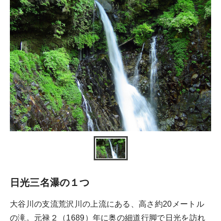
日光三名瀑の１つ
大谷川の支流荒沢川の上流にある、高さ約20メートル
の滝。元禄２（1689）年に奥の細道行脚で日光を訪れ