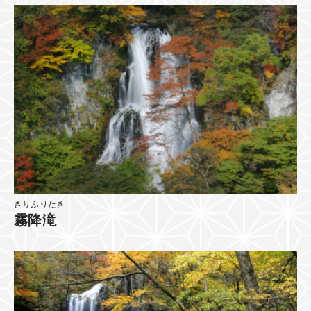
きりふりたき
霧降滝