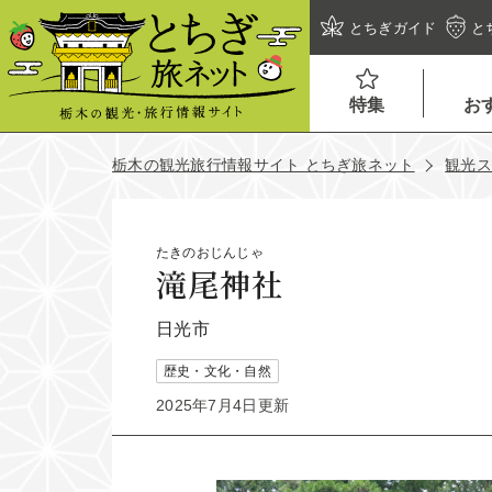
とちぎガイド
と
特集
お
栃木の観光旅行情報サイト とちぎ旅ネット
観光
たきのおじんじゃ
滝尾神社
日光市
歴史・文化・自然
2025年7月4日更新