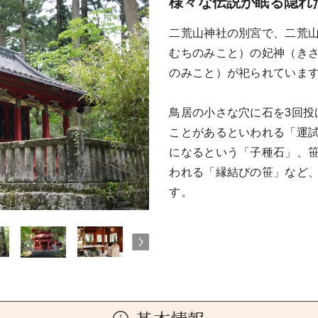
様々な伝説が眠る隠れ
二荒山神社の別宮で、二荒
むちのみこと）の妃神（き
のみこと）が祀られていま
鳥居の小さな穴に石を3回投
ことがあるといわれる「運
になるという「子種石」、
われる「縁結びの笹」など
す。