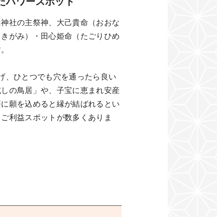
たパワースポット
山神社の主祭神、大己貴命（おおな
さきがみ）・田心姫命（たごりひめ
す。
げ、ひとつでも穴を通ったら良い
試しの鳥居」や、子宝に恵まれ安産
笹に願を込めると縁が結ばれるとい
、ご利益スポットが数多くありま