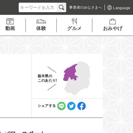
事業者の
みなさまへ
Language
動画
体験
グルメ
おみやげ
栃木県の
このあたり!
シェアする