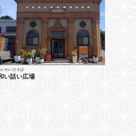
わいわいひろば
和い話い広場