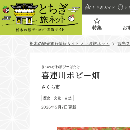
とちぎガイド
と
特集
お
栃木の観光旅行情報サイト とちぎ旅ネット
観光
きつれがわぽぴーばたけ
喜連川ポピー畑
さくら市
歴史・文化・自然
2026年5月7日更新