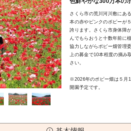
色鮮やかな300万本の
さくら市の荒川河川敷にある約
本の赤やピンクのポピーが
誇ります。さくら市身体障
んでもらおうと十数年前に
協力しながらポピー畑管理委
上の募金で10本程度の摘み
さい。
※2026年のポピー畑は５月
開園予定です。
基本情報