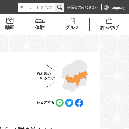
事業者の
みなさまへ
Language
動画
体験
グルメ
おみやげ
栃木県の
このあたり!
シェアする