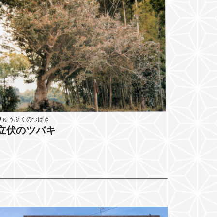
りゅうぶくのつばき
立伏のツバキ