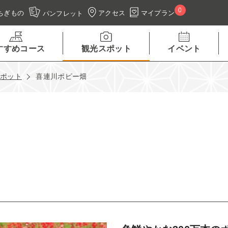
0
アクセス
マイプラン
ちぎもの
パンフレット
すすめコース
観光スポット
イベント
スポット
喜連川ポピー畑