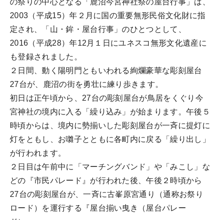
の祭りの中心となる「鹿沼今宮神社祭の屋台行事」は、
2003（平成15）年２月に国の重要無形民俗文化財に指
定され、「山・鉾・屋台行事」のひとつとして、
2016（平成28）年12月１日にユネスコ無形文化遺産に
も登録されました。
２日間、動く陽明門ともいわれる絢爛豪華な彫刻屋台
27台が、鹿沼の街を勇壮に練り歩きます。
初日は正午頃から、27台の彫刻屋台が鳥居をくぐり今
宮神社の境内に入る「繰り込み」が始まります。午後５
時頃からは、境内に勢揃いした彫刻屋台が一斉に提灯に
灯をともし、お囃子とともに各町内に戻る「繰り出し」
が行われます。
２日目は午前中に「マーチングバンド」や「みこし」な
どの『市民パレード』が行われた後、午後２時頃から
27台の彫刻屋台が、一斉に古峯原宮通り（通称お祭り
ロード）を運行する『屋台揃い曳き（屋台パレー