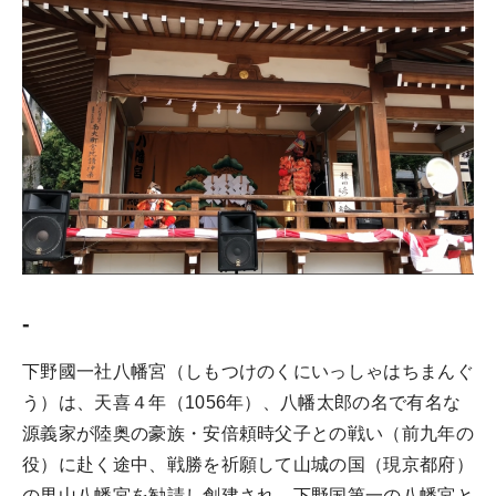
-
下野國一社八幡宮（しもつけのくにいっしゃはちまんぐ
う）は、天喜４年（1056年）、八幡太郎の名で有名な
源義家が陸奥の豪族・安倍頼時父子との戦い（前九年の
役）に赴く途中、戦勝を祈願して山城の国（現京都府）
の男山八幡宮を勧請し創建され、下野国第一の八幡宮と