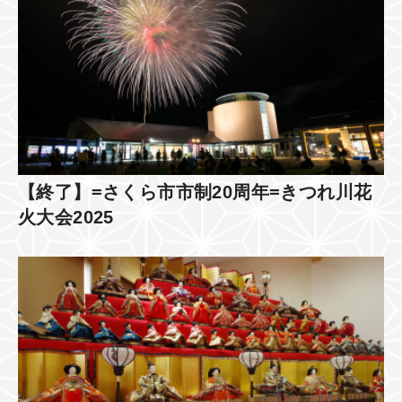
【終了】=さくら市市制20周年=きつれ川花
火大会2025