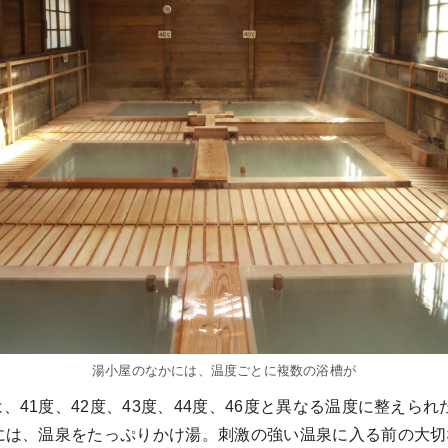
湯小屋のなかには、温度ごとに複数の浴槽が
、41度、42度、43度、44度、46度と異なる温度に整えら
前には、温泉をたっぷりかけ湯。刺激の強い温泉に入る前の大