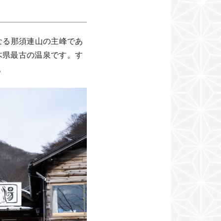
なる那須連山の主峰であ
木県最古の温泉です。す
。