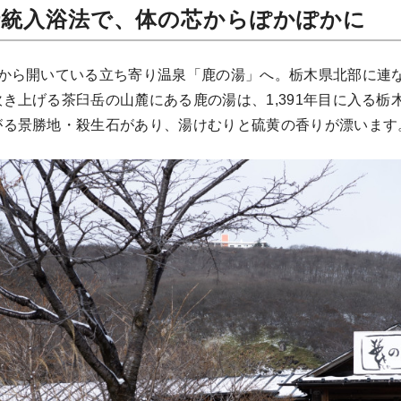
伝統入浴法で、体の芯からぽかぽかに
時から開いている立ち寄り温泉「鹿の湯」へ。栃木県北部に連
き上げる茶臼岳の山麓にある鹿の湯は、1,391年目に入る栃
がる景勝地・殺生石があり、湯けむりと硫黄の香りが漂います