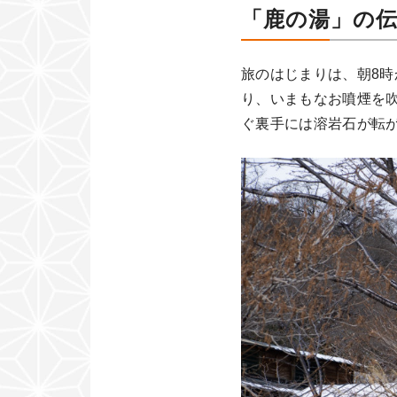
「鹿の湯」の
旅のはじまりは、朝8
り、いまもなお噴煙を吹
ぐ裏手には溶岩石が転