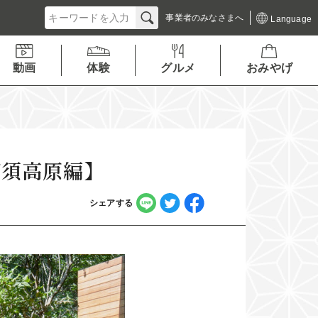
事業者の
みなさまへ
Language
動画
体験
グルメ
おみやげ
】
那須高原編】
シェアする