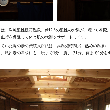
は、単純酸性硫黄温泉。pH2.6の酸性のお湯が、程よい刺激
、血行を促進して体と肌の代謝をサポートします。
れていた鹿の湯の伝統入浴法は、高温短時間浴。熱めの温泉に
。風呂場の看板にも、腰まで1分、胸まで1分、首まで1分を4