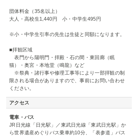
団体料金（35名以上）
大人・高校生1,440円 小・中学生495円
※小・中学生引率の先生は生徒と同額になります。
■拝観区域
表門から陽明門・拝殿・石の間・東回廊（眠
猫）・奥宮・本地堂（鳴龍）など
※祭典・諸行事や修理工事等により一部拝観の制
限される場合がありますので、事前にお問い合わせ
ください。
アクセス
電車・バス
JR日光線「日光駅」／東武日光線「東武日光駅」か
ら世界遺産めぐりバス乗車約10分、「表参道」バス