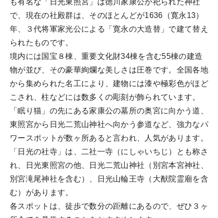
も有名な「日光東照宮」は徳川家康公が祀られた神社
で、現在の社殿群は、そのほとんどが1636（寛永13）
年、３代将軍家光公による「寛永の大造替」で建て替え
られたものです。
境内には国宝８棟、重要文化財34棟を含む55棟の建造
物が並び、その豪華絢爛な美しさは圧巻です。全国各地
から集められた名工により、建物には漆や極彩色がほど
こされ、柱などには数多くの彫刻が飾られています。
「眠り猫」の先にある家康公の墓所の奥宮に向かう道、
東照宮から日光二荒山神社へ向かう参道など、強力なパ
ワースポットが数ヶ所あると言われ、人気があります。
「日光の社寺」は、二社一寺（にしゃいちじ）とも称さ
れ、日光東照宮の他、日光二荒山神社（別宮本宮神社、
別宮滝尾神社を含む）、日光山輪王寺（大猷院霊廟を含
む）があります。
各スポットは、徒歩で数分の距離にあるので、ぜひ３ヶ