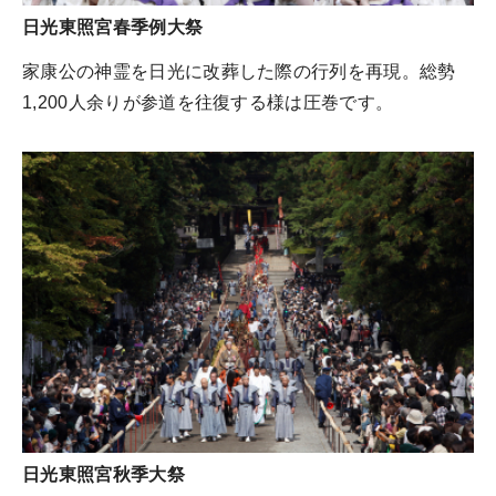
日光東照宮春季例大祭
家康公の神霊を日光に改葬した際の行列を再現。総勢
1,200人余りが参道を往復する様は圧巻です。
日光東照宮秋季大祭