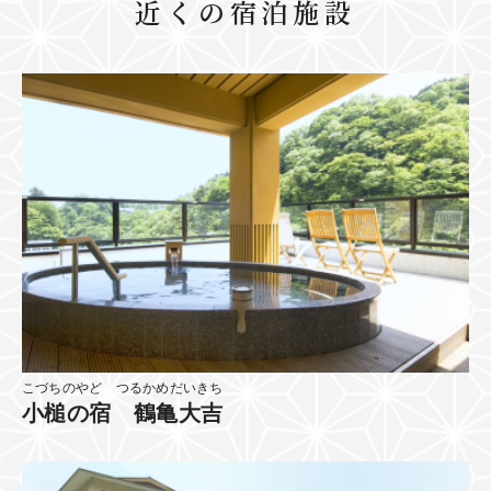
近くの宿泊施設
こづちのやど つるかめだいきち
小槌の宿 鶴亀大吉