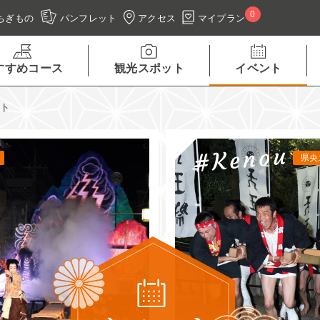
0
アクセス
マイプラン
ちぎもの
パンフレット
すすめコース
観光スポット
イベント
ント
県央エリア