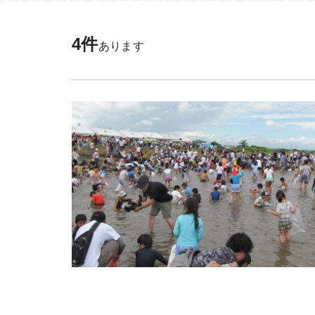
日光市（鬼怒川・
秋
日光市（湯西川・
冬
4件
あります
日光市（今市）
日光市（足尾）