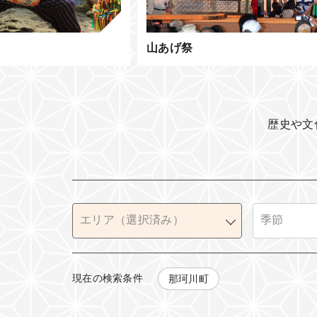
げ祭
歴史や文
現在の検索条件
那珂川町
全て
春
日光市（日光）
夏