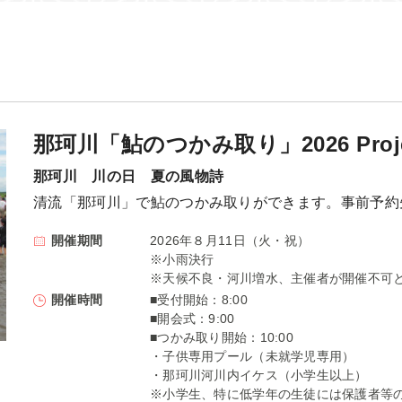
川治）
2026年03月
川俣・奥鬼怒）
2026年04月
2026年05月
2026年06月
那珂川「鮎のつかみ取り」2026 Proje
2026年07月
那珂川 川の日 夏の風物詩
2026年08月
清流「那珂川」で鮎のつかみ取りができます。事前予約
2026年09月
開催期間
2026年８月11日（火・祝）
2026年10月
※小雨決行
2026年11月
※天候不良・河川増水、主催者が開催不可
開催時間
■受付開始：8:00
2026年12月
■開会式：9:00
■つかみ取り開始：10:00
・子供専用プール（未就学児専用）
・那珂川河川内イケス（小学生以上）
※小学生、特に低学年の生徒には保護者等