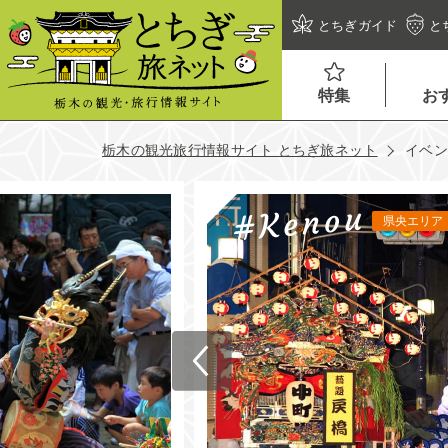
とちぎガイド
と
特集
お
栃木の観光旅行情報サイト とちぎ旅ネット
イベ
県央エリア