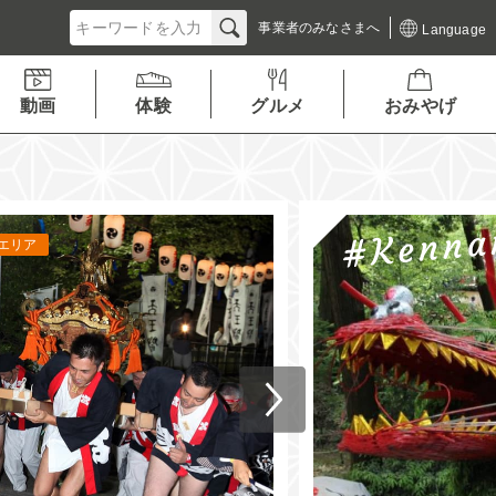
事業者の
みなさまへ
Language
動画
体験
グルメ
おみやげ
県南エリア