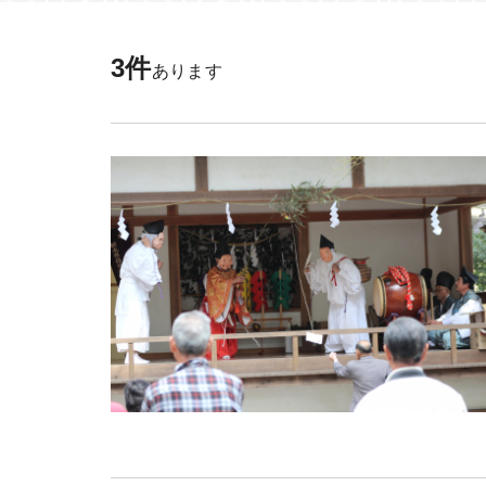
日光市（鬼怒川・
秋
日光市（湯西川・
冬
3件
あります
日光市（今市）
日光市（足尾）