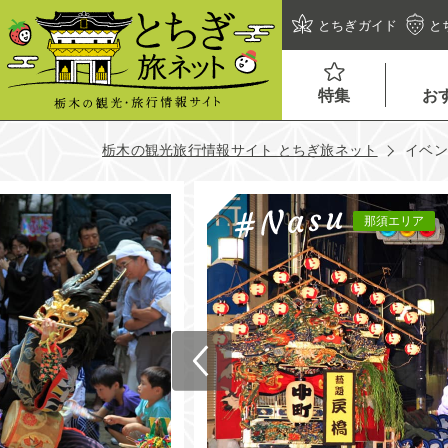
とちぎガイド
と
特集
お
栃木の観光旅行情報サイト とちぎ旅ネット
イベ