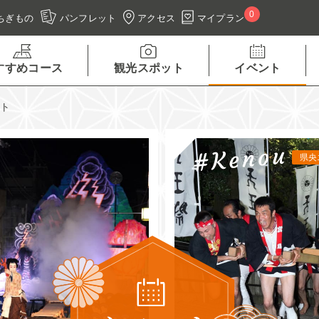
0
アクセス
マイプラン
ちぎもの
パンフレット
すすめコース
観光スポット
イベント
ント
県央エリア