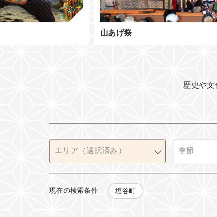
天王祭
歴史や文
現在の検索条件
塩谷町
全て
春
日光市（日光）
夏