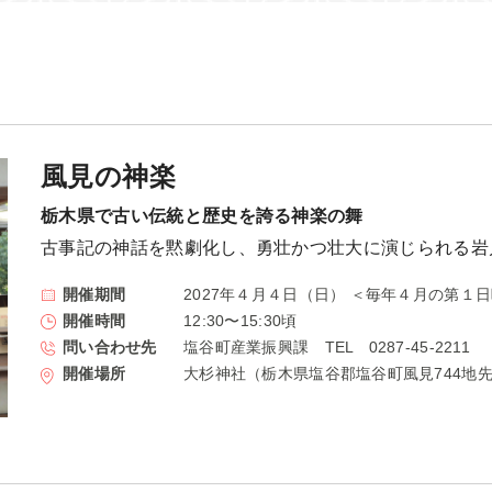
川治）
2026年03月
川俣・奥鬼怒）
2026年04月
2026年05月
2026年06月
風見の神楽
2026年07月
栃木県で古い伝統と歴史を誇る神楽の舞
2026年08月
古事記の神話を黙劇化し、勇壮かつ壮大に演じられる岩
2026年09月
開催期間
2027年４月４日（日） ＜毎年４月の第１
2026年10月
開催時間
12:30〜15:30頃
2026年11月
問い合わせ先
塩谷町産業振興課 TEL 0287-45-2211
開催場所
大杉神社（栃木県塩谷郡塩谷町風見744地
2026年12月