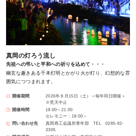
真岡の灯ろう流し
先祖への弔いと平和への祈りを込めて・・・
幽玄な趣きある千本灯明とかがり火が灯り、幻想的な雰
囲気につつまれます。
開催期間
2026年８月15日（土）＜毎年同日開催＞
※荒天中止
開催時間
18:00～21:00
セレモニー：18:00～
問い合わせ先
真岡商工会議所青年部 TEL 0285-82-
3305