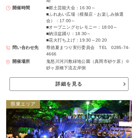
期
開催時間
■郷土芸能大会：16:30～
■ふれあい広場（模擬店・お楽しみ抽選
会）：17:00～
■オープニングセレモニー：18:00～
■納涼盆踊り：18:30～
■花火打ち上げ：19:30～20:20
問い合わせ先
尊徳夏まつり実行委員会 TEL 0285-74-
4666
開催場所
鬼怒川河川敷緑地公園（真岡市砂ケ原）※
砂ヶ原橋下流左岸側
詳細を見る
県東エリア