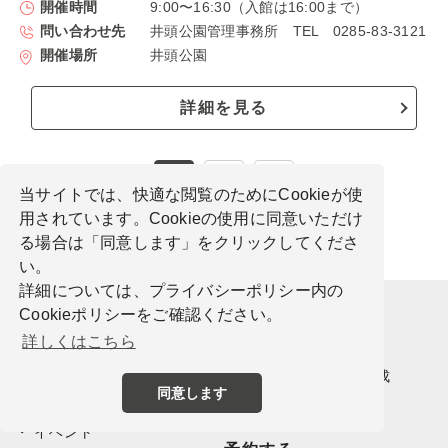
開催時間
9:00〜16:30（入館は16:00まで）
問い合わせ先
井頭公園管理事務所 TEL 0285-83-3121
開催場所
井頭公園
詳細を見る
1
2
当サイトでは、快適な閲覧のためにCookieが使
用されています。Cookieの使用に同意いただけ
る場合は「同意します」をクリックしてくださ
い。
詳細については、プライバシーポリシー内の
Cookieポリシーをご確認ください。
調べる
計画する
詳しくはこちら
最新情報
おすすめコース
とちぎガイド
オリジナルコース作成
同意します
特集
アクセス
イベント