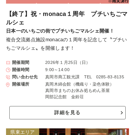
【終了】祝・monaca１周年 プチいちごマ
ルシェ
日本一のいちごの街でプチいちごマルシェ開催！
複合交流拠点施設monacaの１周年を記念して〝プチい
ちごマルシェ〟を開催します！
開催期間
2026年１月25日（日）
開催時間
9:00～14:00
問い合わせ先
真岡市商工観光課 TEL 0285-83-8135
開催場所
真岡木綿会館（機織り・染色体験）
真岡市まちのお休み処もめん茶屋
岡部記念館 金鈴荘
詳細を見る
県東エリア