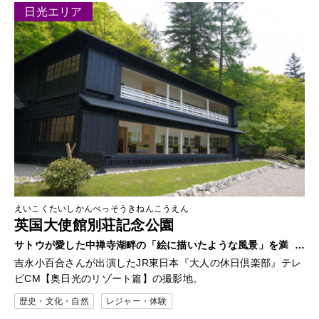
日光エリア
えいこくたいしかんべっそうきねんこうえん
英国大使館別荘記念公園
サトウが愛した中禅寺湖畔の「絵に描いたような風景」を満
喫！
吉永小百合さんが出演したJR東日本『大人の休日倶楽部』テレ
ビCM【奥日光のリゾート篇】の撮影地。
歴史・文化・自然
レジャー・体験